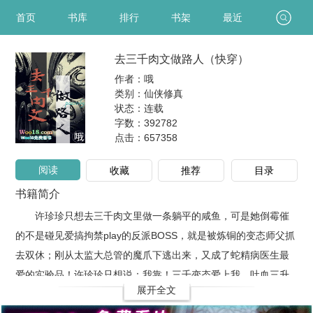
首页
书库
排行
书架
最近
去三千肉文做路人（快穿）
作者：哦
类别：仙侠修真
状态：连载
字数：392782
点击：
657358
阅读
收藏
推荐
目录
书籍简介
许珍珍只想去三千肉文里做一条躺平的咸鱼，可是她倒霉催
的不是碰见爱搞拘禁play的反派BOSS，就是被炼铜的变态师父抓
去双休；刚从太监大总管的魔爪下逃出来，又成了蛇精病医生最
爱的实验品！许珍珍只想说：我靠！三千变态爱上我，吐血三升
展开全文
都不多！！求速死！各位变态大佬精神病：许珍珍！你想得美！