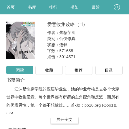
首页
书库
排行
书架
最近
爱意收集攻略（H）
作者：焦糖芋圆
类别：仙侠修真
状态：连载
字数：571638
点击：
3014571
阅读
收藏
推荐
目录
书籍简介
江沫是快穿学院的应届毕业生，她的毕业考核是去各个快穿
世界中收集爱意。每个世界都有所谓的主角配角和反派，而所有
的优质男性，她一个都不想放过……首-发：po18.org (ωoо1⒏
υip)
展开全文