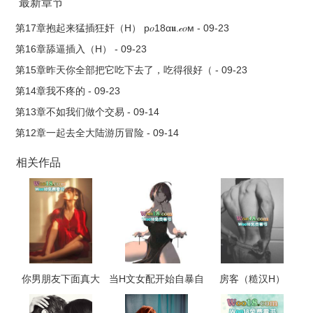
最新章节
第17章抱起来猛插狂奸（H） р𝑜18α𝖚.𝒸𝑜м - 09-23
第16章舔逼插入（H） - 09-23
第15章昨天你全部把它吃下去了，吃得很好（ - 09-23
第14章我不疼的 - 09-23
第13章不如我们做个交易 - 09-14
第12章一起去全大陆游历冒险 - 09-14
相关作品
你男朋友下面真大
当H文女配开始自暴自
房客（糙汉H）
（校园 np 高h）
弃（NP，高H）