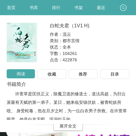
首页
书库
排行
书架
最近
白蛇夫君（1V1 H)
作者：流云
类别：都市言情
状态：全本
字数：104261
点击：
422876
阅读
收藏
推荐
目录
书籍简介
许萱草是匡扶正义，除魔卫道的修道士，道法高超，为归云
派最有天赋的第一弟子。某日，她来临安镇伏妖，被青蛇妖所
咬。 身受蛇毒，危在旦夕之时，为一位白衣男子所救。在许萱草
眼里，他是白衣无暇，温润似玉的..
展开全文