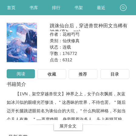
首页
书库
排行
书架
最近
跳诛仙台后，穿进兽世种田文当稀有
神兽(高h、np)
作者：花相芍芍
类别：仙侠修真
状态：连载
字数：176772
点击：
6312
阅读
收藏
推荐
目录
书籍简介
【1VN，架空穿越兽世文】神界之上，女子白衣飘摇，灰蓝
如冰川似的眼瞳光芒惨淡，＂这愚昧的世界，不待也罢。＂随后
迈开长腿跳进眼前名为诛仙台的大坑，＂什么狗屁神格，不如当
个凡人有趣。＂––再度睁眼，身旁围着许多人，头上有猫耳狼
展开全文
耳，还有身后拖地的长尾巴......＂她醒了!巫医，她醒了！＂圣曦