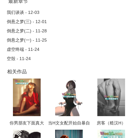
璃一脸矒，才发现，她竟穿进了以前在凡间看过的兽世种田文
最新章节
里，而她，变成兽世稀有神兽，生育力MAX好吧，和兽夫啪啪啪
我们谈谈 - 12-03
还能漲武力值，她勉强接受看着同为穿越者的種田文女主把兽世
倒悬之梦(三) - 12-01
文化水平拉高不少，她都能安心在兽世躺平当土豆了然，事与愿
倒悬之梦(二) - 11-28
违，当她不受契约束缚的神兽体质被发现，她不是在被伺候，就
倒悬之梦(一) - 11-25
是在被伺候的路上。有主线剧情，也有肉排个雷：是个挖坑作
虚空终端 - 11-24
者，更新时间不定众多男主，基本上男主全洁，女主穿越前不洁
空殼 - 11-24
由于女主原身是神明，故而不会有太浪女的情节..但高能画面有群
Ｐ这类，也不会走小菊，强制爱部份不一定会在前期可能后期才
相关作品
有会根据剧情进度做一点小修改＃强制爱 ＃ＮＰ ＃架空 设
定基础上，女主不会真心爱上任何一位男主可能动心过，但在能
真正掌握命运之前不会爱而男主们就是嘴上说着强制爱，心里却
又不舍得把女主伤得太狠
你男朋友下面真大
当H文女配开始自暴自
房客（糙汉H）
（校园 np 高h）
弃（NP，高H）