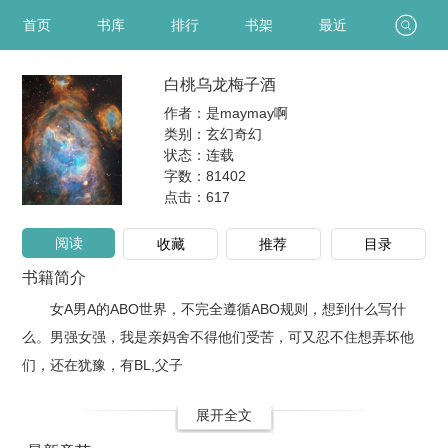
首页
书库
排行
书架
最近
白桃乌龙梅子酒
作者：是maymay啊
类别：玄幻奇幻
状态：连载
字数：81402
点击：
617
阅读
收藏
推荐
目录
书籍简介
女A男A的ABO世界，不完全遵循ABO规则，想到什么写什
么。男强女强，我是亲妈舍不得他们受苦，可又忍不住想弄坏他
们，还在犹豫，有BL,父子
展开全文