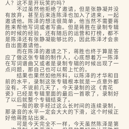
人？这不是开玩笑的吗？
不过虽然他拒绝了邀请，但是张静凝并没
有放弃，甚至后来连陈泽也加入了进来，一起
邀请他。陈泽的想法很简单，他当然不需要蒋
胜来帮他写词或者写曲。但是蒋胜在录制专辑
的时候的经验，还有随后的运营和打榜，都不
是陈泽还有张静凝能够比的，因此陈泽才会亲
自出面邀请他。
而在陈泽的邀请之下，蒋胜也终于算是答
应了做这张专辑的制作人，心底想着万一陈泽
在写词谱曲又或者是录制专辑的时候出现了一
点问题，那自己也可以帮上忙的。
结果也果然如他所料，以陈泽的才华和目
前的水平，录制这张专辑根本就是一点意外都
没有。不说前几天了，今天录制的这《青花
瓷》已经是专辑里面的最后一首歌了，录制好
了以后就整个专辑结束了。
一般的歌手经过这么长时间的连续录制，
那录音的水平一定会大大的下滑，这个时候正
好他蒋胜站出来。
可是今天完全不一样，今天虽然陈泽是第