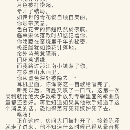
月色被打捞起，
晕开了结局，
如传世的青花瓷自顾自美丽，
你眼带笑意。
色白花青的锦鲤跃然於碗底，
临摹宋体落款时却惦记着你，
你隐藏在窑烧里千年的秘密，
极细腻犹如绣花针落地，
帘外芭蕉惹骤雨，
门环惹铜绿，
而我路过那江南小镇惹了你，
在泼墨山水画里，
你从墨色深处被隐去。”
耳机里面，陈泽将这一首歌给唱完了。
听完以后，蒋胜又叹了一口气，这第一次
录制就比绝大多数歌手放到专辑里面的歌曲质
量都还要好。蒋胜知道如果其他歌手知道了这
个消息的话，恐怕得羡慕死和嫉妒死了去。
咯吱！
正在这时，房间大门被打开了，接着陈泽
就走了进来，他不知道什么时候已经从录音棚