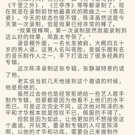
《千里之外》，《兰亭序》等等都录制了，现
在就是在录制前世他最喜欢的歌曲之一《青花
瓷》。今天的状态也很不错，陈泽虽然这是今
天第一次录制，但是效果已经非常的棒了。
“效果很棒啊，第一次录制居然就能录制到
这么好的效果，简直太夸张了。”
录音棚外面，一名长发披肩，大概四五十
岁的男人道。这男人名叫蒋胜，是娱乐圈有名
的音乐制作人之一，手下打造出了很多经典的
专辑。
这次陈泽录制这张专辑，张静凝特意的请
了他。
老实说当前几天他接到这个邀请的时候，
他是拒绝的。
虽然过去他也是经常拒绝给一些艺人歌手
制作专辑，但那都是因为他看不上他们的水平
而已。可是这次完全不同，这次他对陈泽的水
平和才华根本就是惊叹不已，佩服的不得了。
但就是因为如此，让他更加的不想接受这
个邀请。开玩笑，要录制专辑的人可是陈泽
啊，以他的才华和功底，需要自己来做制作