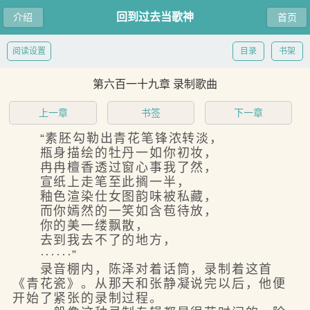
回到过去当歌神
介绍
首页
阅读设置
目录
书架
第六百一十九章 录制歌曲
上一章
书签
下一章
“素胚勾勒出青花笔锋浓转淡，
瓶身描绘的牡丹一如你初妆，
冉冉檀香透过窗心事我了然，
宣纸上走笔至此搁一半，
釉色渲染仕女图韵味被私藏，
而你嫣然的一笑如含苞待放，
你的美一缕飘散，
去到我去不了的地方，
······”
录音棚内，陈泽对着话筒，录制着这首
《青花瓷》。从那天和张静凝说完以后，他便
开始了紧张的录制过程。