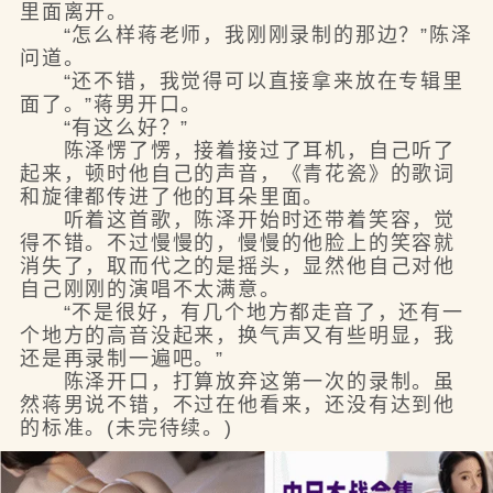
里面离开。
“怎么样蒋老师，我刚刚录制的那边？”陈泽
问道。
“还不错，我觉得可以直接拿来放在专辑里
面了。”蒋男开口。
“有这么好？”
陈泽愣了愣，接着接过了耳机，自己听了
起来，顿时他自己的声音，《青花瓷》的歌词
和旋律都传进了他的耳朵里面。
听着这首歌，陈泽开始时还带着笑容，觉
得不错。不过慢慢的，慢慢的他脸上的笑容就
消失了，取而代之的是摇头，显然他自己对他
自己刚刚的演唱不太满意。
“不是很好，有几个地方都走音了，还有一
个地方的高音没起来，换气声又有些明显，我
还是再录制一遍吧。”
陈泽开口，打算放弃这第一次的录制。虽
然蒋男说不错，不过在他看来，还没有达到他
的标准。(未完待续。)