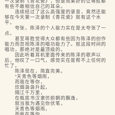
一次录制《青花瓷》，但是效果好的让蒋胜都
有些不敢相信自己的耳朵。
连续经过了这么高强度的录音，竟然还能
够在今天第一次录制《青花瓷》就有这个水
平。
夸张，陈泽的个人能力实在是太夸张了一
点。
甚至蒋胜觉得大众都有些因为陈泽的创作
能力而忽视陈泽的唱功能力了。就这段时间的
唱功，那绝对是最顶级的。
因此听着耳机里面传来的陈泽的歌声以
后，他叹了一口气，感觉实在是帮不上任何的
忙了。
陈泽现在，简直完美。
“天青色等烟雨，
而我在等你，
炊烟袅袅升起，
隔江千万里，
在瓶底书汉隶仿前朝的飘逸，
就当我为遇见你伏笔，
天青色等烟雨，
而我在等你，