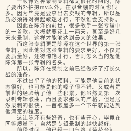
一般像这种录制专辑都是很花时间的，除
了要出外拍摄mv以外，在录音棚的时间也很
多。因为毕竟是要拿出去卖钱的专辑，所以品
质必须得对得起歌迷才行，不然谁会支持你。
因此在陈泽的前世，很多歌手一张专辑中
的一首歌，大概就要花上一两天，甚至是好几
天来录制，这样才能够达到最大的效果。
而这张专辑更是陈泽在这个世界的第一张
专辑，因此他对这张专辑的要求更好，不仅是
要质量好，还得惊艳才行，否则怎么当的起他
陈泽第一张专辑的名头。
所以，陈泽在录制之前已经做好了打长久
战的准备。
不过出乎了他的预料，可能是他目前的状
态很好，也可能是他的嗓子很不错。又或者是
前世的经验给了他一些积累，他虽然是第一次
录制专辑歌曲，而且要求那么的严格，但是居
然录制的很快，一首歌最多一个下午就能达到
他满意的程度。
这让陈泽有些好奇，也有些开心，毕竟在
同等质量下，自然是专辑录制的越快越好。
前段时间，他已经一口气将《菊花台》，