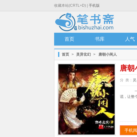
收藏本站(CRTL+D) |
手机版
首页
书库
人气
首页
>
灵异玄幻
>
唐朝小闲人
唐朝
分 类：
灵
一个
谎，让整个
手机