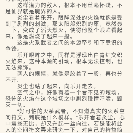
这样潜力的敌人，根本不用丝毫怀疑，不
是仙界就是魔界的人。
炎尘看着乐开，眼眸深处的火焰就像是受
到了剧烈的刺激，那太阳般炽烈的原，竟然轰
一下，变成了滔天烈火，使得他整个眼眸看起
来，像是燃烧了起来一般。
这是火系武者之间的本源牵引和下意识的
争锋。
乐开眼眸之中，同样是浮现出白青红交织
火焰来，这种本源的引动，根本无法控制，也
无法掩饰。
两人的眼睛，就像是胶着了一般，再也分
不开。
炎尘也站了起来，向乐开走去。
空气之中，好像有着一个看不见的域场，
恐怖的火焰在这个域场之中剧烈碰撞呼啸，毁
灭一切。
“好可怕的火系武者，不知道真实的火系空
间符文，到底是什么模样。”乐开看着炎尘，心
中震撼无比，却又升起一丝向往。若是能将此
人的空间符文弄来研究一下，对自己的裨益简