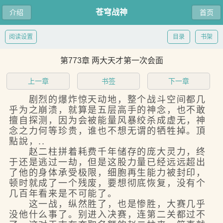
苍穹战神
介绍
首页
阅读设置
目录
书架
第773章 两大天才第一次会面
上一章
书签
下一章
剧烈的爆炸惊天动地，整个战斗空间都几
乎为之崩溃，就算是五层高手的神念，也不敢
擅自探测，因为会被能量风暴绞杀成虚无，神
念之力何等珍贵，谁也不想无谓的牺牲掉。頂
點說，..
赵二柱拼着耗费千年储存的庞大灵力，终
于还是逃过一劫，但是这股力量已经远远超出
了他的身体承受极限，细胞再生能力被封印，
顿时就成了一个残废，要想彻底恢复，没有个
几百年看来是不可能了。
这一战，纵然胜了，也是惨胜，大赛几乎
没他什么事了。别进入决赛，连第二关都过不