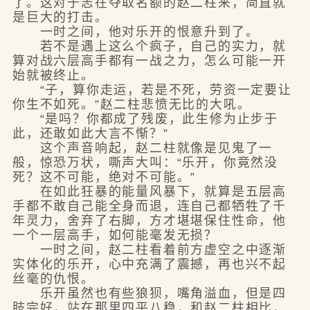
了。这对于志在夺取名额的赵二柱来，简直就
是巨大的打击。
一时之间，他对乐开的恨意升到了。
若不是遇上这么个疯子，自己的实力，就
算对战六层高手都有一战之力，怎么可能一开
始就被终止。
“子，算你走运，若是不死，劳资一定要让
你生不如死。”赵二柱悲愤无比的大吼。
“是吗？你都成了残废，此生修为止步于
此，还敢如此大言不惭？”
这个声音响起，赵二柱就像是见鬼了一
般，惊恐万状，嘶声大叫：“乐开，你竟然没
死？这不可能，绝对不可能。”
在如此狂暴的能量风暴下，就算是五层高
手都不敢自己能全身而退，连自己都牺牲了千
年灵力，舍弃了右脚，方才堪堪保住性命，他
一个一层高手，如何能毫发无损？
一时之间，赵二柱看着前方虚空之中逐渐
实体化的乐开，心中充满了震撼，再也兴不起
丝毫的仇恨。
乐开虽然也有些狼狈，嘴角溢血，但是四
肢完好，站在那里四平八稳，和赵二柱相比，