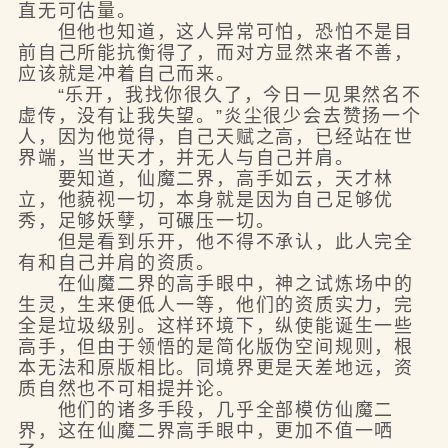
直无可估量。
但他也知道，这人异常可怕，恐怕不是目
前自己所能抗衡得了，而对方显然来者不善，
应该就是冲着自己而来。
“乐开，我找你很久了，今日一见果然名不
虚传，没有让我失望。”炎尘很少会去赞扬一个
人，因为他觉得，自己天赋之高，已经站在世
界端，当世天才，并无人与自己并肩。
要知道，仙魔二界，高手如云，天才林
立，他藐视一切，本身就是因为自己足够优
秀，足够妖孽，可碾压一切。
但是看到乐开，他不得不承认，此人完全
有和自己并肩的资质。
在仙魔二界的高手眼中，神之试炼场中的
生灵，生来便低人一等，他们的资质实力，完
全是垃圾级别。这样环境下，纵使能诞生一些
高手，但由于领悟的是简化版伪空间规则，根
本无法和原版相比。同境界更是天差地远，资
质自然也不可相提并论。
他们的诸多手段，几乎全部模仿仙魔二
界，这在仙魔二界高手眼中，更加不值一哂