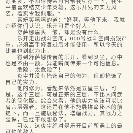
好朋友，不知道待会可否帮我引荐一下，我生
平最喜欢结交少年英雄，这乐开兄的实力风
姿，着实令我佩服。”
素妍笑嘻嘻的道：“好啊，等他下来，我就
介绍你们认识，乐开可是个好人。”
舒萨娜眉头一皱，却是没有什么。
乐开走出战斗空间，000号战斗空间损毁严
重，必须高手修复过后才能使用，所以今天的
比赛也到此为止。
得到舒萨娜传音的乐开，看到炎尘，心中
也是不由一颤，异能瞬间传来一个可怕信息。
危险，太危险了！
炎尘并没有掩饰自己的修为，但却掩饰了
自己的实力。
他的修为，看起来依然是五星三层，可
是，这个三层，可是正宗的三层，不比人间武
者的简化版。综合来看，他的实力应该可以比
肩六层强者，这还是在他不施展拼命秘术的前
提下，而一旦施展秘法，增幅战力，其战力之
强悍，已经不敢想象了。
可以，这炎尘绝对是乐开目前所遇上的最
可怕的敌人。