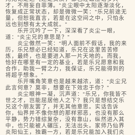
才，不用妄自菲薄。”炎尘眼中太阳逐渐淡化，
恢复成正常状态，却是微微一笑：“乐兄前途无
量，但恕我直言，若是在这空间之中，只怕永
远也别想有太大成就。”
乐开沉吟了一下，深深看了炎尘一眼，
道：“炎尘兄的意思是？”
炎尘傲然一笑：“明人面前不假话，我的来
历，乐兄想必已经知道，乐兄在这里苦苦修
炼，最终，也是要进入那一片天地的。而我，
恰好在哪里有一定的基业，若是乐兄愿意和我
合作，助我一臂之力，我保证，乐兄能得到的
将超乎想象。”
乐开嘴角笑意也是越来越浓，道：“炎尘兄
此言何意？莫非，想要在下效忠于你？”
炎尘眼神一凝，沉声道：“乐兄，你我皆不
世之才，岂能屈居他人之下？我只是想结交乐
兄这个朋友罢了，并无其他意思。实话告诉
你，仙界并不像你想的那样邪恶，也没有那么
平静，势力错综复杂，没有靠山，纵然进入其
中，也只能被人碾压，无法出头。家师乃仙界
炎阳仙王，独霸一方，若是乐兄能加入我们炎