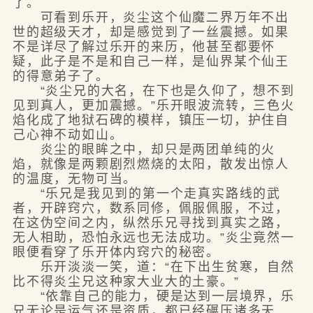
了。
可看到乐开，炎尘这个仙魔二界万年不出
世的超级天才，却是感觉到了一丝震撼。如果
不是详尽了解过乐开的来历，他甚至都要怀
疑，此子是不是和自己一样，是仙界某个仙王
的得意弟子了。
“炎尘兄的大名，在下也是久仰了，想不到
见到真人，更加震撼。”乐开眼波流转，三色火
焰化成了地狱石碑的模样，镇压一切，护住自
己心神不动如山。
炎尘的眼眸之中，却只是两团单纯的火
焰，就像是两颗剧烈燃烧的太阳，散发出惊人
的温度，无物可当。
“乐兄是我见到的第一个走真实路线的武
者，开辟窍穴，数系同修，佩服佩服，不过，
在这伪空间之内，纵然乐兄寻找到真实之路，
无人相助，恐怕永远也无法成功。”炎尘竟然一
眼便看穿了乐开体内窍穴的秘密。
乐开淡淡一笑，道：“在下出生贫寒，自然
比不得炎尘兄这种家大业大的土豪。”
“依靠自己的能力，硬是达到一层境界，乐
兄无论是运气还是资质，都已经碾压诸多天