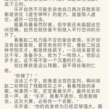
高下立判。
乐开自然不可能告诉他自己两次获胜其实
都是依仗《虚空神甲》的能力，直接隐入虚
空，避开一切攻击。
能量风暴虽然厉害，但毕竟还未能超出空
间范畴，自然也就伤害不到隐入平行空间的乐
开了。
看着赵二柱万般不甘的复杂表情，乐开却
没有丝毫喜悦，甚至有些的不忍，像赵二柱这
种学院天才，都是修炼疯子，一次闭关甚至长
达千年，准备许久，就为了一鸣惊人，但却止
步于此，这不得不是一个沉重的打击。
但比赛就是这么残酷，容不得丝毫的仁
慈。
“你输了！”
淡淡三个字，就像是法官的宣判，瞬间将
赵二柱带回了残酷现实之中，看着残缺的身
躯，他凄然一笑，定定看着乐开，最终长长叹
息一声，道：“乐开，我看不透你，但是我相
信，这次大赛，必有你一个名额。”
乐开道：“你的肉身修为已经足够强大，路