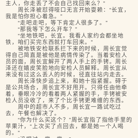
主人，你走丢了不会自己找回来么？”
周长泽被怼得哑口无言开始耍赖：“长宜，
我是怕你担心着急。”
“走吧走吧，等下肯定人很多了。”
“那我等下怎么开车？”
“坐地铁吧，长宜。我看人家约会都坐地
铁，咱们买完东西就打车回来。”
被地铁安检联系拦下来的时候，周长宜觉
得自己简直是被他是病情传染了。当着安检人
员的面，周长宜解开了两人手上的手铐。周长
泽还在嬉皮笑脸地向安检人员解释。周长宜从
来没有过这么丢人的时候，径直往站内走去。
周长泽快步追上来，和她十指紧握。碍于
是公共场合，周长宜不好甩开。只得任由他牵
着，垂眼冷冷的看着两人紧握的手，手铐被安
检人员没收了，来了个比手铐更难缠的东西。
周中的超市人不多，周长宜一路试吃过
去，午餐也解决了。
“你为什么买这个？”周长宜指了指他手里的
苹果汁，“上次买了点回去，都是她一个人喝
的。”