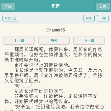
织梦
介绍
首页
阅读设置
目录
书架
Chapter65
上一章
书签
下一章
拜周长泽所赐，休假以来，周长宜的作息
严重颠倒。但好在生物钟强大，在熬夜的偏头
痛中准时睁开眼。
更不要说早上的健身活动。
周长泽是个爱睡懒觉的，今天却一反常态
早早睁开眼。周长宜昨晚被他弄得烦了，手铐
又给他拷了回去。
”呼……“
是周长泽在她耳边吹气。
双手像犯人一样被铐住，周长泽睡不安
稳，开始骚扰睡梦中的周长宜。
“好长宜，把钥匙给我吧。我去给你做爱心