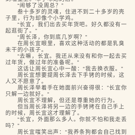
“闹够了没周总？”
叁十多岁的灵魂，住进不到二十多岁的壳
子里，行为却像个小学鸡。
“长宜，我们出去买年货吧。好久都没有一
起逛街了。”
“周长泽，你到底几岁啊？”
在周长宜眼里，喜欢这种活动的都是乳臭
未干的小孩子。
“去嘛，长宜。我还从来没有和你一起去买
过年货，做过年的准备呢。”
这话让周长宜心中一酸：“我去换衣服。”
周长宜想要提周长泽去下手铐的时候，这
人又不愿意了。
周长泽举着手在她面前兴奋得很：”长宜你
只解一边就好。“
周长宜不理解，但还是尊重她的行为。
但当周长泽将另一边的手铐拷在自己手上
的时候，周长宜这才理解了。
“长宜，外面那么多人。你就不怕和我走丢
吗？”
周长宜嗤笑出声：“我养条狗都会自己找到