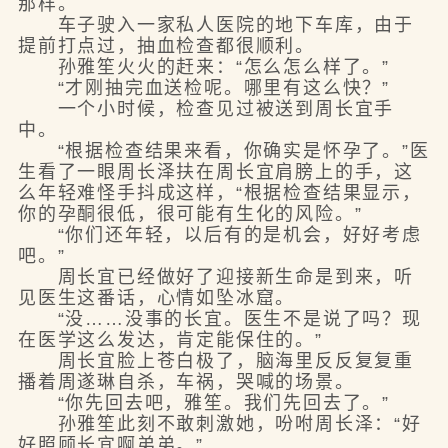
那样。
车子驶入一家私人医院的地下车库，由于
提前打点过，抽血检查都很顺利。
孙雅笙火火的赶来：“怎么怎么样了。”
“才刚抽完血送检呢。哪里有这么快？”
一个小时候，检查见过被送到周长宜手
中。
“根据检查结果来看，你确实是怀孕了。”医
生看了一眼周长泽扶在周长宜肩膀上的手，这
么年轻难怪手抖成这样，“根据检查结果显示，
你的孕酮很低，很可能有生化的风险。”
“你们还年轻，以后有的是机会，好好考虑
吧。”
周长宜已经做好了迎接新生命是到来，听
见医生这番话，心情如坠冰窟。
“没……没事的长宜。医生不是说了吗？现
在医学这么发达，肯定能保住的。”
周长宜脸上苍白极了，脑海里反反复复重
播着周遂琳自杀，车祸，哭喊的场景。
“你先回去吧，雅笙。我们先回去了。”
孙雅笙此刻不敢刺激她，吩咐周长泽：“好
好照顾长宜啊弟弟。”