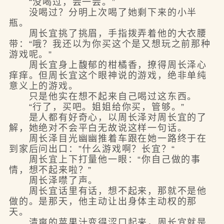
“没喝过，尝一尝。”
没喝过？分明上次喝了她剩下来的小半
瓶。
周长宜挑了挑眉，手指拨弄着他的大衣腰
带：“哦？我还以为你买这个是又想玩之前那种
游戏呢。”
周长宜身上馥郁的柑橘香，撩得周长泽心
痒痒。但周长宜这个眼神说的游戏，绝非单纯
意义上的游戏。
只是他实在想不起来自己喝过这东西。
“行了，买吧。姐姐给你买，管够。”
是人都有好奇心，以周长泽对周长宜的了
解，她绝对不会平白无故说这样一句话。
周长泽目光幽幽推着车跟在她一路终于在
到家后问出口：”什么游戏啊？长宜？“
周长宜上下打量他一眼：“你自己做的事
情，想不起来啦？”
周长泽噤了声。
周长宜话里有话，想不起来，那就不是他
做的。是那天，他主动让出身体主动权的那
天。
清爽的苹果汁变得涩口起来，周长宜就是