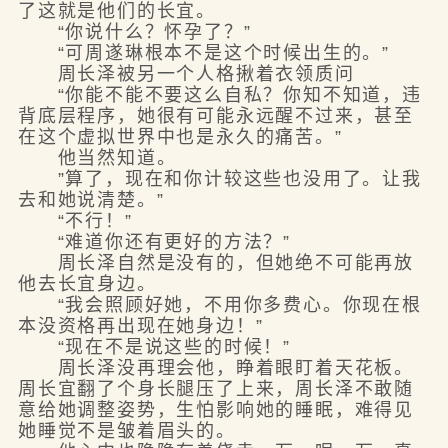
了这就是他们的长宜。
“你说什么？怀孕了？”
“可周遂琳根本不是这个时候出生的。”
周长泽被另一个人格揪着衣领质问
“你能不能不要这么自私？你知不知道，违
背底层程序，她很有可能永远醒不过来，甚至
在这个虚拟世界中也是永久的痛苦。”
他当然知道。
”算了，现在和你计较这些也没用了。让我
去和她说清楚。”
“不行！”
“难道你还有更好的方法？”
周长泽自然是没有的，但她绝不可能再放
他去长宜身边。
“我会照顾好她，不用你多费心。你现在根
本没资格再出现在她身边！”
“现在不是说这些的时候！”
周长泽没再理会他，睁着眼盯着天花板。
周长宜翻了个身长腿压了上来，周长泽不敢随
意给她调整姿势，生怕影响她的睡眠，难得见
她睡觉不是皱着眉头的。