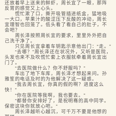
还放着早上送来的鲜虾，周长宜了一眼，那阵
反胃的感觉又上心头。
慌忙漱了口，撕开吸管插进纸盒，猛地吸
一大口，苹果汁的酸涩压下反酸的冲动，周长
宜理智也回笼了。低头看了看自己的肚子，不
会吧？
周长泽按照周长宜的要求，里里外外把自
己洗干净了。
只见周长宜拿着车钥匙示意他出门：“走。”
“去哪？”周长泽还在状况外，又听是医院，
头发也来不及吹慌忙套上衣服就牵着周长宜出
门了。
“去医院做什么？你不舒服吗？”
车出了地下车库，周长泽才想起来问。孙
雅笙的电话及时的为他解决了这一疑惑。
“我去周长宜，你真的假的啊？进度这么
快！”
“你在医院等我啊，我也要去。”
”都替你安排好了，是祝明骞的高中同学。
保密这块你就放心吧。“
周长泽越听心越沉，可千万不要是他想的