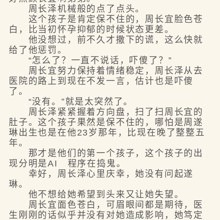
周长泽机械般的点了点头。
这个孩子是肯定保不住的，周长宜脸色苍
白，比当初怀孕抑郁的时候状态更差。
他没想过，前不久才撒下的谎，这么快就
给了他惩罚。
“怎么了？一直不说话，吓傻了？”
周长宜努力保持着情绪稳定，周长泽从去
医院的路上到现在不发一言，估计也是吓傻
了。
“没有。”就是太突然了。
周长泽紧紧握着方向盘，扫了扫周长宜的
肚子。这个孩子果然是保不住的，哪怕是周遂
琳出生也是在他23岁那年，比现在晚了整整五
年。
那才是他们的第一个孩子，这个孩子的出
现分明是AI 程序在捣鬼。
幸好，周长泽心里庆幸，她没有问起遂
琳。
他不想给她希望到头来又让她失望。
周长宜面色苍白，可眉眼间都是期待，医
生刚刚的话似乎并没有对她造成影响，她笃定