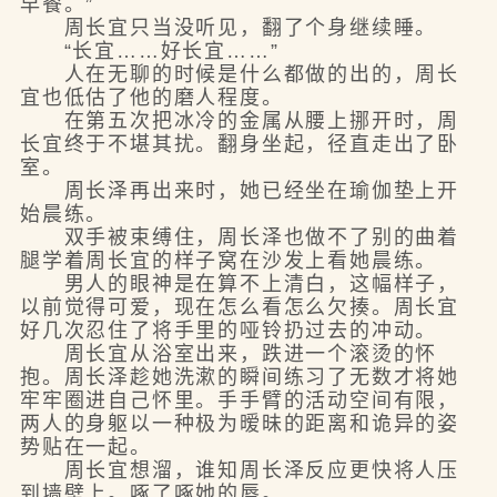
早餐。”
周长宜只当没听见，翻了个身继续睡。
“长宜……好长宜……”
人在无聊的时候是什么都做的出的，周长
宜也低估了他的磨人程度。
在第五次把冰冷的金属从腰上挪开时，周
长宜终于不堪其扰。翻身坐起，径直走出了卧
室。
周长泽再出来时，她已经坐在瑜伽垫上开
始晨练。
双手被束缚住，周长泽也做不了别的曲着
腿学着周长宜的样子窝在沙发上看她晨练。
男人的眼神是在算不上清白，这幅样子，
以前觉得可爱，现在怎么看怎么欠揍。周长宜
好几次忍住了将手里的哑铃扔过去的冲动。
周长宜从浴室出来，跌进一个滚烫的怀
抱。周长泽趁她洗漱的瞬间练习了无数才将她
牢牢圈进自己怀里。手手臂的活动空间有限，
两人的身躯以一种极为暧昧的距离和诡异的姿
势贴在一起。
周长宜想溜，谁知周长泽反应更快将人压
到墙壁上。啄了啄她的唇。