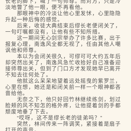
长老的脚下，喊了一句师尊。而对方，只是冷
淡地瞥了他一眼，便不再看他。
那眼神中的冷淡让他心里发怵，心里隐隐
升起一种后悔的感觉。
后来，收徒大典结束后缪长老便闭关了，
一句叮嘱都没有，让他有些不知所措。
这一期间无心剑宗举办了许多比赛，出于
报复心理，南逸风全都无视了，任由其他人嘲
讽他和师尊。
本以为会闭关很久，可缪可可大约五年后
却突然出关了，南逸风急忙收拾好自己准备迎
接师尊出关，但到了门口方才发现她早已离开
不知去往何处了。
他就这么呆呆地望着远处摇曳的紫罗兰，
心里在想，她还是和闭关前一样一个眼神都吝
啬给他。
无奈之下，他只好回竹林继续练剑，划过
脸颊的风不知怎的格外疼，让他提着剑的手都
颓废地垂了下去。
“哎呀，这不是缪长老的徒弟吗？”
突然，林间传来一阵调笑，紧接着是扇子
打开的声音。