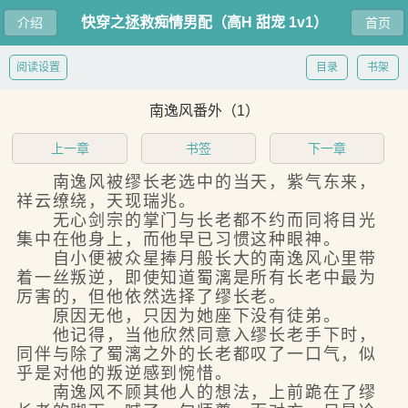
快穿之拯救痴情男配（高H 甜宠 1v1）
介绍
首页
阅读设置
目录
书架
南逸风番外（1）
上一章
书签
下一章
南逸风被缪长老选中的当天，紫气东来，
祥云缭绕，天现瑞兆。
无心剑宗的掌门与长老都不约而同将目光
集中在他身上，而他早已习惯这种眼神。
自小便被众星捧月般长大的南逸风心里带
着一丝叛逆，即使知道蜀漓是所有长老中最为
厉害的，但他依然选择了缪长老。
原因无他，只因为她座下没有徒弟。
他记得，当他欣然同意入缪长老手下时，
同伴与除了蜀漓之外的长老都叹了一口气，似
乎是对他的叛逆感到惋惜。
南逸风不顾其他人的想法，上前跪在了缪