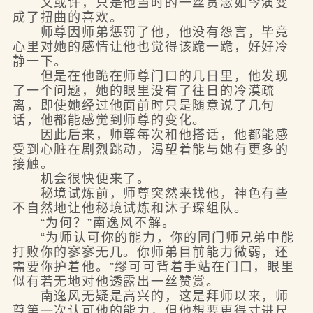
又或许，只是他当时的一丝贪念如今演变
成了扭曲的喜欢。
师尊因师弟惩罚了他，他没有怨言，毕竟
心里对她的感情让他也觉得该跪一跪，好好冷
静一下。
但是在他跪在师尊门口的几日里，他发现
了一个问题，她的眼里没有了往日的冷漠疏
离，即使她经过他面前时只是随意说了几句
话，他都能感觉到师尊的变化。
因此后来，师尊每次和他搭话，他都能感
受到心脏在剧烈跳动，渴望着能与她有更多的
接触。
机会很快便来了。
秘境试炼前，师尊突然来找他，神色有些
不自然地让他秘境试炼和沐子琛组队。
“为何？”南逸风不解。
“为师认可你的能力，你的同门师兄弟中能
打败你的寥寥无几。你师弟目前能力微弱，还
需要你护着他。”缪可可背着手站在门口，眼里
似有若无地对他透露出一丝赞赏。
南逸风无疑是高兴的，这是拜师以来，师
尊第一次认可他的能力，但他想要更得寸进尺