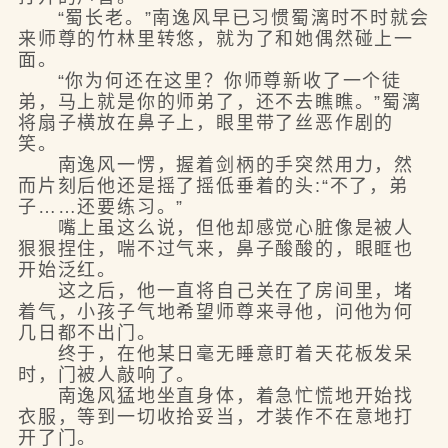
“蜀长老。”南逸风早已习惯蜀漓时不时就会
来师尊的竹林里转悠，就为了和她偶然碰上一
面。
“你为何还在这里？你师尊新收了一个徒
弟，马上就是你的师弟了，还不去瞧瞧。”蜀漓
将扇子横放在鼻子上，眼里带了丝恶作剧的
笑。
南逸风一愣，握着剑柄的手突然用力，然
而片刻后他还是摇了摇低垂着的头:“不了，弟
子……还要练习。”
嘴上虽这么说，但他却感觉心脏像是被人
狠狠捏住，喘不过气来，鼻子酸酸的，眼眶也
开始泛红。
这之后，他一直将自己关在了房间里，堵
着气，小孩子气地希望师尊来寻他，问他为何
几日都不出门。
终于，在他某日毫无睡意盯着天花板发呆
时，门被人敲响了。
南逸风猛地坐直身体，着急忙慌地开始找
衣服，等到一切收拾妥当，才装作不在意地打
开了门。