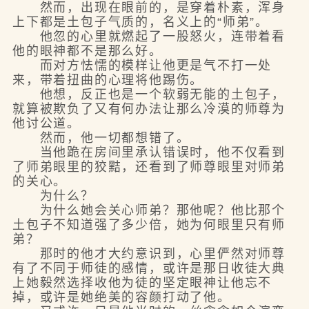
然而，出现在眼前的，是穿着朴素，浑身
上下都是土包子气质的，名义上的“师弟”。
他忽的心里就燃起了一股怒火，连带着看
他的眼神都不是那么好。
而对方怯懦的模样让他更是气不打一处
来，带着扭曲的心理将他踢伤。
他想，反正也是一个软弱无能的土包子，
就算被欺负了又有何办法让那么冷漠的师尊为
他讨公道。
然而，他一切都想错了。
当他跪在房间里承认错误时，他不仅看到
了师弟眼里的狡黠，还看到了师尊眼里对师弟
的关心。
为什么？
为什么她会关心师弟？那他呢？他比那个
土包子不知道强了多少倍，她为何眼里只有师
弟？
那时的他才大约意识到，心里俨然对师尊
有了不同于师徒的感情，或许是那日收徒大典
上她毅然选择收他为徒的坚定眼神让他忘不
掉，或许是她绝美的容颜打动了他。