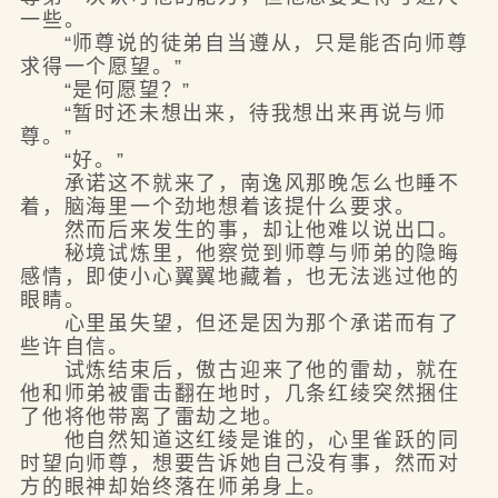
一些。
“师尊说的徒弟自当遵从，只是能否向师尊
求得一个愿望。”
“是何愿望？”
“暂时还未想出来，待我想出来再说与师
尊。”
“好。”
承诺这不就来了，南逸风那晚怎么也睡不
着，脑海里一个劲地想着该提什么要求。
然而后来发生的事，却让他难以说出口。
秘境试炼里，他察觉到师尊与师弟的隐晦
感情，即使小心翼翼地藏着，也无法逃过他的
眼睛。
心里虽失望，但还是因为那个承诺而有了
些许自信。
试炼结束后，傲古迎来了他的雷劫，就在
他和师弟被雷击翻在地时，几条红绫突然捆住
了他将他带离了雷劫之地。
他自然知道这红绫是谁的，心里雀跃的同
时望向师尊，想要告诉她自己没有事，然而对
方的眼神却始终落在师弟身上。