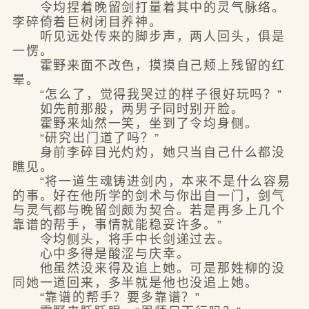
令均捏着晚留剑打量着其中的灵气脉络。
李碎倚着巨树闭目养神。
听见远处传来的脚步声，两人回头，俱是
一愣。
霍野来面不改色，摸摸自己颊上残留的红
晕。
“怎么了，觉得我哭过的样子很好玩吗？”
如先前那般，两男子同时别开脸。
霍野来灿然一笑，坐到了令均身侧。
“研究出门道了吗？”
身前李碎目光灼灼，她只当自己什么都没
瞧见。
“将一道生魂铸进剑内，本来不是什么容易
的事。好在他所学的剑术与你出自一门，剑气
与灵气都与晚留剑颇为契合。若是再多上几个
靠谱的帮手，事情就能稳妥许多。”
令均侧头，将手中长剑递过去。
心中多得是酸涩与庆幸。
他虽然没来得及追上她。可是那姓柳的没
同她一道回来，多半就是他也没追上她。
“靠谱的帮手？要多靠谱？”