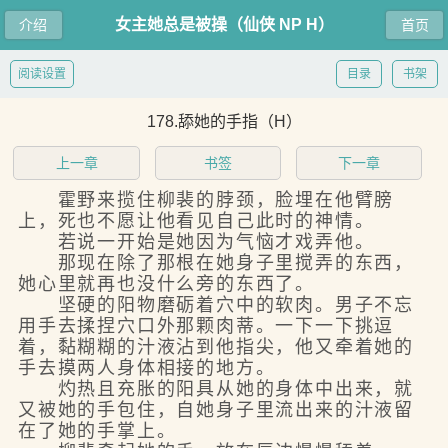
女主她总是被操（仙侠 NP H）
介绍
首页
阅读设置
目录
书架
178.舔她的手指（H）
上一章
书签
下一章
霍野来揽住柳裴的脖颈，脸埋在他臂膀
上，死也不愿让他看见自己此时的神情。
若说一开始是她因为气恼才戏弄他。
那现在除了那根在她身子里搅弄的东西，
她心里就再也没什么旁的东西了。
坚硬的阳物磨砺着穴中的软肉。男子不忘
用手去揉捏穴口外那颗肉蒂。一下一下挑逗
着，黏糊糊的汁液沾到他指尖，他又牵着她的
手去摸两人身体相接的地方。
灼热且充胀的阳具从她的身体中出来，就
又被她的手包住，自她身子里流出来的汁液留
在了她的手掌上。