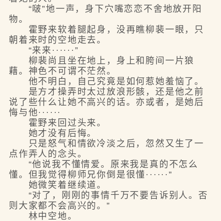
“啵”地一声，身下穴嘴恋恋不舍地放开阳
物。
霍野来软着腿起身，没再瞧柳裴一眼，只
朝着来时的空地走去。
“来来······”
柳裴尚且坐在地上，身上和胯间一片狼
藉。神色不可谓不茫然。
他不明白，自己究竟是如何惹她羞恼了。
是方才操弄时太过放浪形骸，还是他之前
说了些什么让她不高兴的话。亦或者，是她后
悔与他······
霍野来回过头来。
她才没有后悔。
只是怒气和情欲冷淡之后，忽然又生了一
点作弄人的念头。
“他说我不懂情爱。原来我是真的不怎么
懂。但我觉得柳师兄你倒是很懂······”
她微笑着继续道。
“对了，刚刚的事情千万不要告诉别人。否
则大家都不会高兴的。”
林中空地。