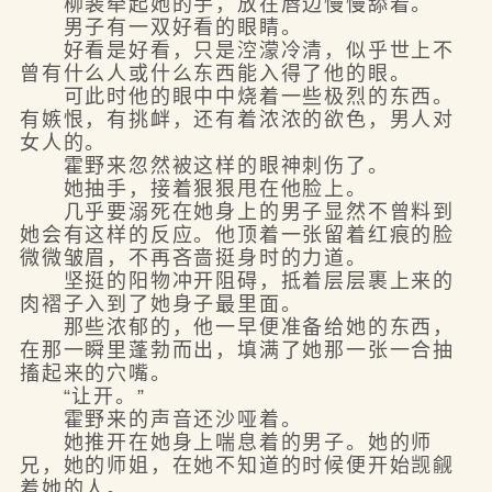
柳裴牵起她的手，放在唇边慢慢舔着。
男子有一双好看的眼睛。
好看是好看，只是涳濛冷清，似乎世上不
曾有什么人或什么东西能入得了他的眼。
可此时他的眼中中烧着一些极烈的东西。
有嫉恨，有挑衅，还有着浓浓的欲色，男人对
女人的。
霍野来忽然被这样的眼神刺伤了。
她抽手，接着狠狠甩在他脸上。
几乎要溺死在她身上的男子显然不曾料到
她会有这样的反应。他顶着一张留着红痕的脸
微微皱眉，不再吝啬挺身时的力道。
坚挺的阳物冲开阻碍，抵着层层裹上来的
肉褶子入到了她身子最里面。
那些浓郁的，他一早便准备给她的东西，
在那一瞬里蓬勃而出，填满了她那一张一合抽
搐起来的穴嘴。
“让开。”
霍野来的声音还沙哑着。
她推开在她身上喘息着的男子。她的师
兄，她的师姐，在她不知道的时候便开始觊觎
着她的人。