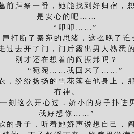
墓前拜祭一番，她能找到好归宿，
是安心的吧……
“叩叩……”
打断了秦宛的思绪，这么晚了谁
过去开了门，门后露出男人熟悉的
刚才还在想着的阎振邦吗？
“宛宛……我回来了……”
，纷纷扬扬的雪花落在他身上，那
有神。
刻这么开心过，娇小的身子扑进男
我好想你……”
的身子，听着她娇声说想自己，阎