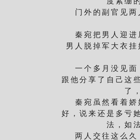
度紧绷
门外的副官见两人
秦宛把男人迎进屋
男人脱掉军大衣挂
一个多月没见面，
跟他分享了自己这
了
秦宛虽然看着娇娇
好，说来还是多亏
法，如
两人交往这么久，