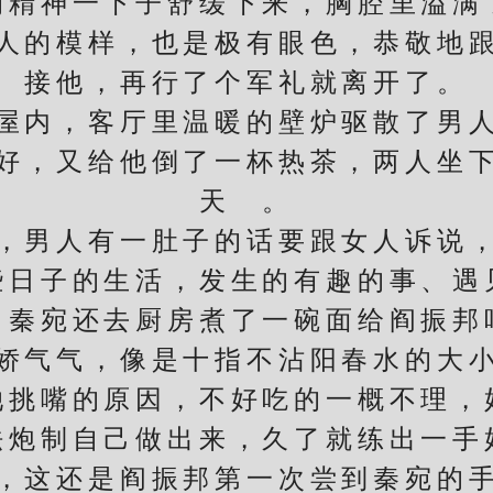
的精神一下子舒缓下来，胸腔里溢满
的模样，也是极有眼色，恭敬地跟
接他，再行了个军礼就离开了。
内，客厅里温暖的壁炉驱散了男人
好，又给他倒了一杯热茶，两人坐
天 。
男人有一肚子的话要跟女人诉说，
些日子的生活，发生的有趣的事、遇
，秦宛还去厨房煮了一碗面给阎振邦
气气，像是十指不沾阳春水的大小
她挑嘴的原因，不好吃的一概不理，
法炮制自己做出来，久了就练出一手
这还是阎振邦第一次尝到秦宛的手