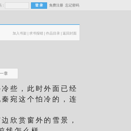
码：
免费注册
忘记密码
加入书架
|
求书报错
|
作品目录
|
返回封面
一章
冷些，此时外面已经
说秦宛这个怕冷的，连
边欣赏窗外的雪景，
前线怎么样……