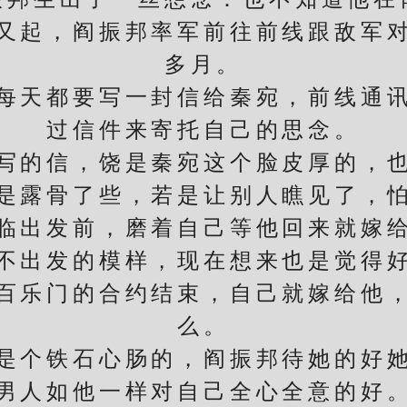
起，阎振邦率军前往前线跟敌军对
多月。
天都要写一封信给秦宛，前线通讯
过信件来寄托自己的思念。
的信，饶是秦宛这个脸皮厚的，也
是露骨了些，若是让别人瞧见了，
出发前，磨着自己等他回来就嫁给
不出发的模样，现在想来也是觉得
乐门的合约结束，自己就嫁给他，
么。
个铁石心肠的，阎振邦待她的好她
男人如他一样对自己全心全意的好