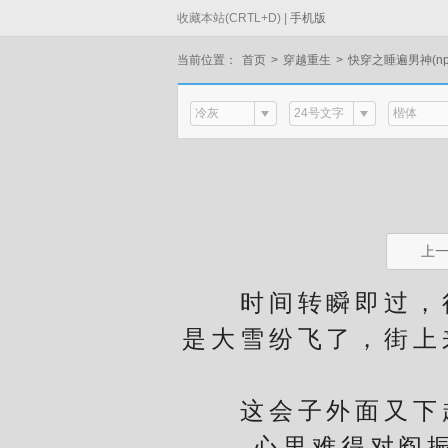
收藏本站(CRTL+D) |
手机版
当前位置：
首页
>
穿越重生
>
快穿之睡遍男神(np
冷灰
24号文字
楷体
上
时间转瞬即过，很
是大雪纷飞了，街上
这会子外面又下起
心里难得对阎