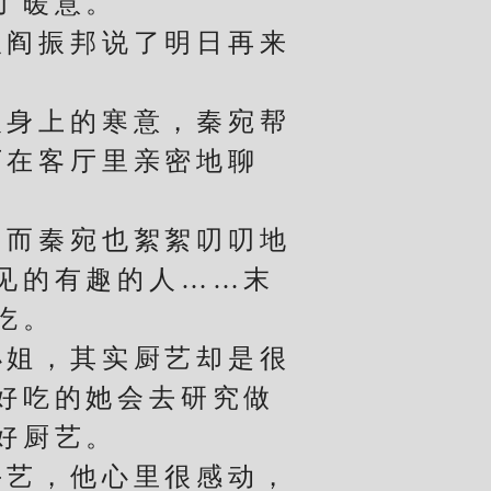
了暖意。
阎振邦说了明日再来
身上的寒意，秦宛帮
下在客厅里亲密地聊
而秦宛也絮絮叨叨地
见的有趣的人……末
吃。
姐，其实厨艺却是很
好吃的她会去研究做
好厨艺。
艺，他心里很感动，