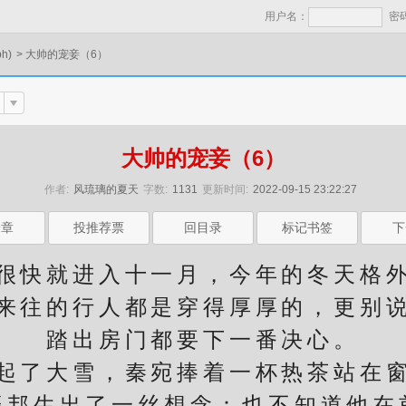
用户名：
密
h)
>
大帅的宠妾（6）
大帅的宠妾（6）
作者:
风琉璃的夏天
字数:
1131
更新时间:
2022-09-15 23:22:27
一章
投推荐票
回目录
标记书签
下
快就进入十一月，今年的冬天格外
来往的行人都是穿得厚厚的，更别
踏出房门都要下一番决心。
了大雪，秦宛捧着一杯热茶站在窗
振邦生出了一丝想念：也不知道他在