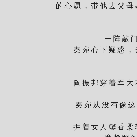
的心愿，带他去父母
一阵敲门声
秦宛心下疑惑，走
阎振邦穿着军大衣
秦宛从没有像这一
拥着女人馨香柔软