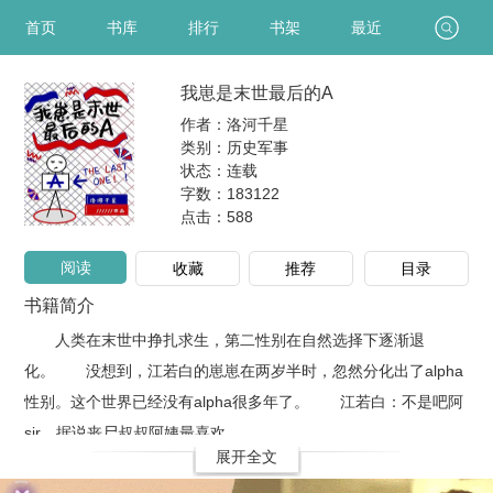
首页
书库
排行
书架
最近
我崽是末世最后的A
作者：洛河千星
类别：历史军事
状态：连载
字数：183122
点击：
588
阅读
收藏
推荐
目录
书籍简介
人类在末世中挣扎求生，第二性别在自然选择下逐渐退
化。 没想到，江若白的崽崽在两岁半时，忽然分化出了alpha
性别。这个世界已经没有alpha很多年了。 江若白：不是吧阿
sir，据说丧尸叔叔阿姨最喜欢..
展开全文